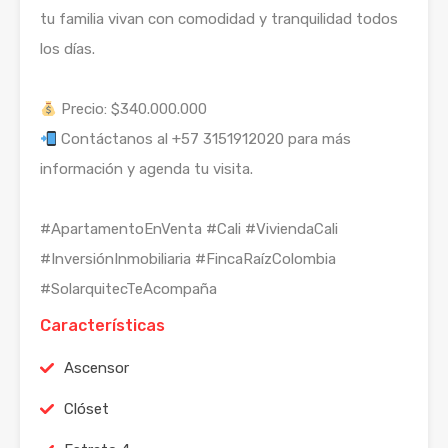
tu familia vivan con comodidad y tranquilidad todos
los días.
Precio: $340.000.000
Contáctanos al +57 3151912020 para más
información y agenda tu visita.
#ApartamentoEnVenta
#Cali
#ViviendaCali
#InversiónInmobiliaria
#FincaRaízColombia
#SolarquitecTeAcompaña
Características
Ascensor
Clóset