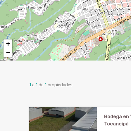
+
−
1
a
1
de
1
propiedades
Bodega en 
Tocancipá