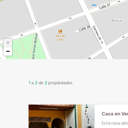
+
−
1
a
2
de
2
propiedades
Casa en Ve
Esta casa ubi