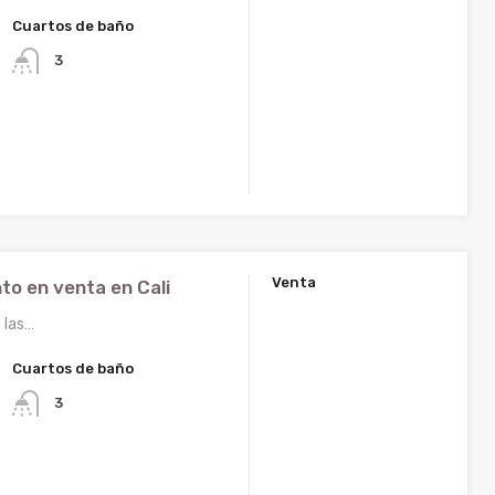
Cuartos de baño
3
2
Venta
o en venta en Cali
$340.000.000
 las…
$350.000.000
‘Ninguno’
Cuartos de baño
3