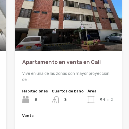
Apartamento en venta en Cali
Vive en una de las zonas con mayor proyección
de…
Habitaciones
Cuartos de baño
Área
3
94
m2
3
Venta
$340.000.000
$350.000.000