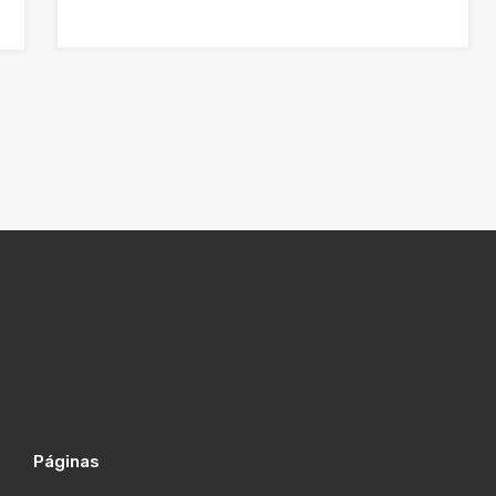
‘Ninguno’
Páginas